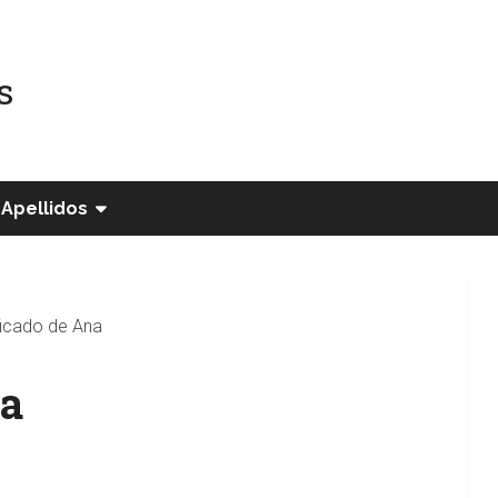
s
Apellidos
ficado de Ana
na