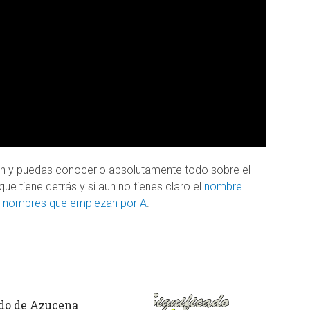
ión y puedas conocerlo absolutamente todo sobre el
 que tiene detrás y si aun no tienes claro el
nombre
s nombres que empiezan por A
.
ado de Azucena